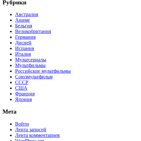
Рубрики
Австралия
Аниме
Бельгия
Великобритания
Германия
Дисней
Испания
Италия
Мультсериалы
Мультфильмы
Российские мультфильмы
Союзмультфильм
СССР
США
Франция
Япония
Мета
Войти
Лента записей
Лента комментариев
WordPress.org