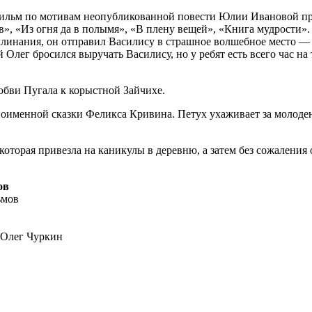
фильм по мотивам неопубликованной повести Юлии Ивановой пр
ов», «Из огня да в полымя», «В плену вещей», «Книга мудрост
клинания, он отправил Василису в страшное волшебное место — 
лег бросился выручать Василису, но у ребят есть всего час на 
юбви Пугала к корыстной Зайчихе.
оименной сказки Феликса Кривина. Петух ухаживает за молоден
торая привезла на каникулы в деревню, а затем без сожаления о
ов
ьмов
 Олег Чуркин