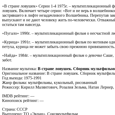
«В стране ловушек» Серии 1-4 1975г. – мультипликационный 
ловушек. Включает четыре серии: «Вот и не верь в волшебник
застрявшего в лифте незадачливого Волшебника. Перепутав за
выпускают и не дают человеку жить по-человечески. Отважный О
остаться там навсегда.
«Пугало» 1990г. – мультипликационный фильм о несчастной л
«Курица» 1991г. – мультипликационный фильм по мотивам одн
петуха, курица не может забыть свою прежнюю привязанность.
«Найда» 1984г. – мультипликационный фильм о девочке Саше, ко
забот.
Название мультика:
В стране ловушек. Сборник мультфильм
Оригинальное название: В стране ловушек. Сборник мультфил
Год выхода: 1975-1991
Жанр фильма: мультфильмы, кукольный, рисованный
Режиссер: Кирилл Малянтович, Розалия Зельма, Натан Лернер,
IMDB рейтинг: —
Кинопоиск рейтинг: —
Страна: СССР
Выпущено: ТО «Экран», Союзмультфильм