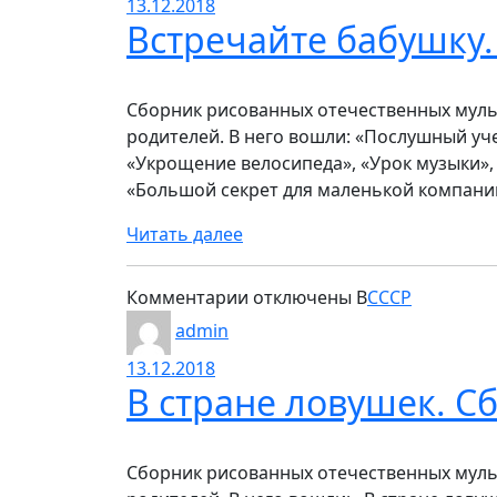
13.12.2018
поймать
Встречайте бабушку
перо
Жар-
Птицы
Сборник рисованных отечественных муль
родителей. В него вошли: «Послушный уче
«Укрощение велосипеда», «Урок музыки»,
«Большой секрет для маленькой компани
Читать далее
к
Комментарии
отключены
В
СССР
записи
admin
Встречайте
13.12.2018
бабушку.
В стране ловушек. 
Сборник
мультфильмов
Сборник рисованных отечественных муль