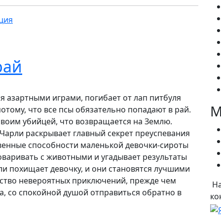
ция
рай
я азартными играми, погибает от лап питбуля
М
отому, что все псы обязательно попадают в рай.
своим убийцей, что возвращается на Землю.
Чарли раскрывает главный секрет преуспевания
венные способности маленькой девочки-сироты
оваривать с животными и угадывает результаты
ли похищает девочку, и они становятся лучшими
ство невероятных приключений, прежде чем
На
а, со спокойной душой отправиться обратно в
ко