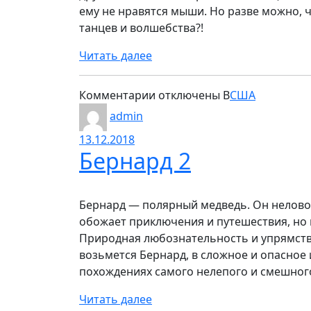
ему не нравятся мыши. Но разве можно, 
танцев и волшебства?!
Читать далее
к
Комментарии
отключены
В
США
записи
admin
Бастер
13.12.2018
и
Бернард 2
Чонси:
Озорные
друзья
Бернард — полярный медведь. Он нелово
обожает приключения и путешествия, но 
Природная любознательность и упрямств
возьмется Бернард, в сложное и опасное
похождениях самого нелепого и смешного 
Читать далее