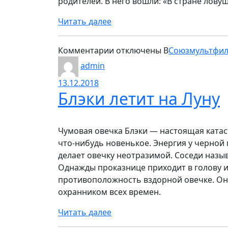
родителей. В него вошли: «В стране ловуш
Читать далее
к
Комментарии
отключены
В
Союзмультфи
записи
admin
В
13.12.2018
стране
Блэки летит на Луну
ловушек.
Сборник
мультфильмов
Чумовая овечка Блэки — настоящая ката
что-нибудь новенькое. Энергия у черной
делает овечку неотразимой. Соседи назы
Однажды проказнице приходит в голову и
противоположность вздорной овечке. Он 
охранником всех времен.
Читать далее