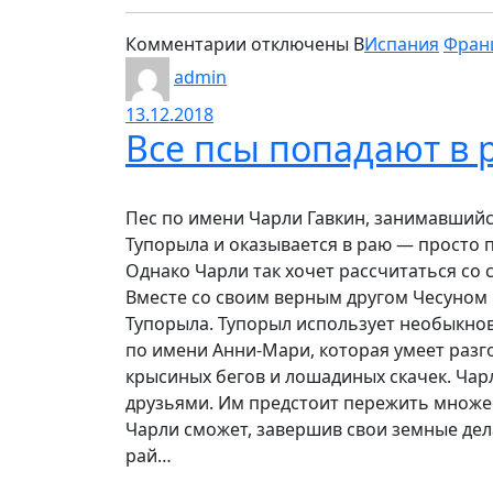
к
Комментарии
отключены
В
Испания
Фран
записи
admin
Бернард
13.12.2018
2
Все псы попадают в 
Пес по имени Чарли Гавкин, занимавшийс
Тупорыла и оказывается в раю — просто п
Однако Чарли так хочет рассчитаться со 
Вместе со своим верным другом Чесуном 
Тупорыла. Тупорыл использует необыкно
по имени Анни-Мари, которая умеет разг
крысиных бегов и лошадиных скачек. Чар
друзьями. Им предстоит пережить множе
Чарли сможет, завершив свои земные дел
рай…