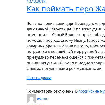
13.12.2018
человек
Как поймать перо Ж
и
Халк:
Союз
Во исполнение воли царя Берендея, млад
героев
диковинной Жар-птицы. В поисках удачи 
помощник — Серый Волк, который, облад
помощь простодушному Ивану. Героев жд
коварных братьев Ивана и его судьбонос
погрузятся в волшебный мир русской сказ
причудливо перемежающейся с приметами
оценят актуальный юмор и модную совре
фильма популярными рок-музыкантами.
Читать далее
к
Комментарии
отключены
В
Российские м
записи
admin
Как