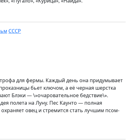
ек», «Пугало», «Курица», «Найда».
льм
СССР
строфа для фермы. Каждый день она придумывает
 проказницы бьет ключом, а её черная шерстка
вают Блэки — \»очаровательное бедствие\».
дея полета на Луну. Пес Каунто — полная
охраняет овец и стремится стать лучшим псом-