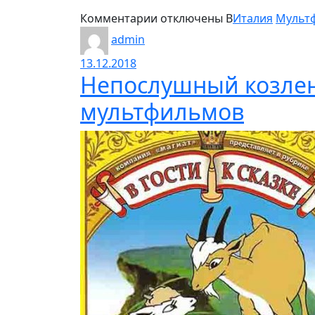
к
Комментарии
отключены
В
Италия
Мульт
записи
admin
Блэки
13.12.2018
летит
Непослушный козлен
на
Луну
мультфильмов