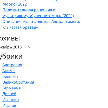
Морис» 2022
Положительная рецензия к
мультфильму «Суперпитомцы» (2022)
Описание мультфильма «Альфа и омега:
клыкастая братва»
рхивы
хивы
убрики
Австралия
Аниме
Бельгия
Великобритания
Германия
Дисней
Испания
Италия