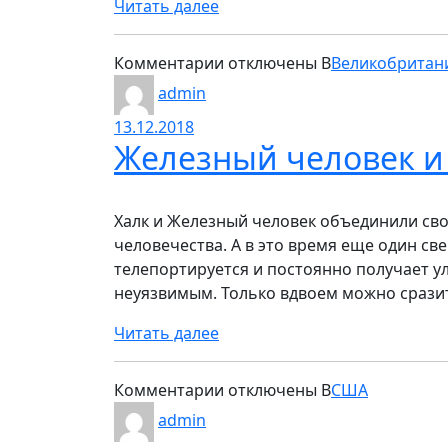
Читать далее
к
Комментарии
отключены
В
Великобритан
записи
admin
Все
13.12.2018
псы
Железный человек и 
попадают
в
рай
Халк и Железный человек объединили сво
человечества. А в это время еще один све
телепортируется и постоянно получает у
неуязвимым. Только вдвоем можно сразит
Читать далее
к
Комментарии
отключены
В
США
записи
admin
Железный