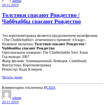
admin
в
20.11.2019
космосе:
Ответный
Толстяки спасают Рождество /
удар
Чаббчаббы спасают Рождество
Эта короткометражка является продолжением мультфильма
«The Chubbchubbs!» отмеченного премией «Оскар».
Название мультика:
Толстяки спасают Рождество /
Чаббчаббы спасают Рождество
Оригинальное название: The Chubbchubbs Save Xmas
Год выхода: 2007
Жанр фильма: Анимационный, Комедия, Семейный,
Фантастика, Короткометражка
Режиссер: Коди Кэмерон
Читать далее
к
Комментарии
отключены
В
США
записи
Толстяки
admin
спасают
20.11.2019
Рождество