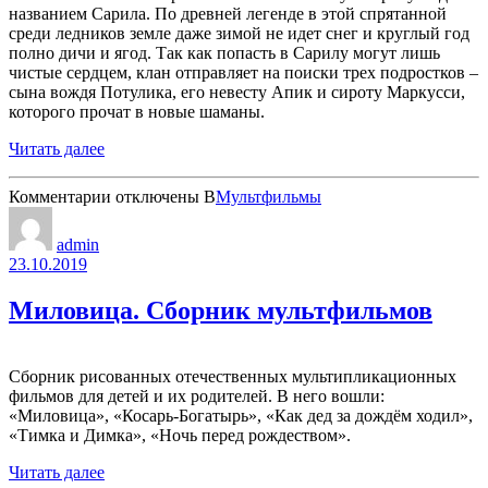
названием Сарила. По древней легенде в этой спрятанной
среди ледников земле даже зимой не идет снег и круглый год
полно дичи и ягод. Так как попасть в Сарилу могут лишь
чистые сердцем, клан отправляет на поиски трех подростков –
сына вождя Потулика, его невесту Апик и сироту Маркусси,
которого прочат в новые шаманы.
Читать далее
к
Комментарии
отключены
В
Мультфильмы
записи
Сарила:
admin
Затерянная
23.10.2019
земля
Миловица. Сборник мультфильмов
Сборник рисованных отечественных мультипликационных
фильмов для детей и их родителей. В него вошли:
«Миловица», «Косарь-Богатырь», «Как дед за дождём ходил»,
«Тимка и Димка», «Ночь перед рождеством».
Читать далее