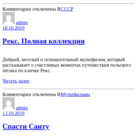
к
Комментарии
отключены
В
СССР
записи
Миловица.
admin
Сборник
18.10.2019
мультфильмов
Рекс. Полная коллекция
Добрый, веселый и познавательный мультфильм, который
рассказывает о счастливых моментах путешествия польского
пёсика по кличке Рекс.
Читать далее
к
Комментарии
отключены
В
Мультфильмы
записи
Рекс.
admin
Полная
13.10.2019
коллекция
Спасти Санту