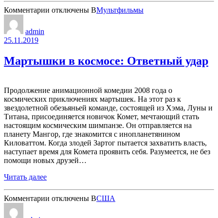
к
Комментарии
отключены
В
Мультфильмы
записи
Экспедиция
admin
на
25.11.2019
Сатурн
Мартышки в космосе: Ответный удар
Продолжение анимационной комедии 2008 года о
космических приключениях мартышек. На этот раз к
звездолетной обезьяньей команде, состоящей из Хэма, Луны и
Титана, присоединяется новичок Комет, мечтающий стать
настоящим космическим шимпанзе. Он отправляется на
планету Мангор, где знакомится с инопланетянином
Киловаттом. Когда злодей Зартог пытается захватить власть,
наступает время для Комета проявить себя. Разумеется, не без
помощи новых друзей…
Читать далее
к
Комментарии
отключены
В
США
записи
Мартышки