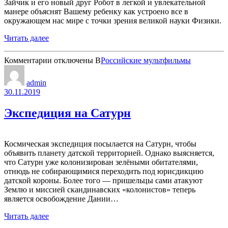
Зайчик и его новый друг Робот в легкой и увлекательной
манере объяснят Вашему ребенку как устроено все в
окружающем нас мире с точки зрения великой науки Физики.
Читать далее
к
Комментарии
отключены
В
Российские мультфильмы
записи
Физика
admin
для
30.11.2019
самых
маленьких
Экспедиция на Сатурн
Космическая экспедиция посылается на Сатурн, чтобы
объявить планету датской территорией. Однако выясняется,
что Сатурн уже колонизирован зелёными обитателями,
отнюдь не собирающимися переходить под юрисдикцию
датской короны. Более того — пришельцы сами атакуют
Землю и миссией скандинавских «колонистов» теперь
является освобождение Дании…
Читать далее