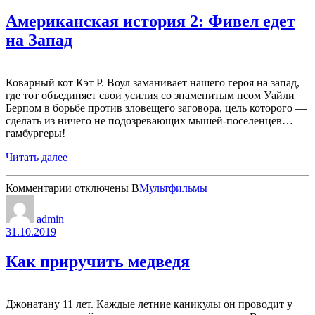
/
Американская история 2: Фивел едет
Чаббчаббы
спасают
на Запад
Рождество
Коварный кот Кэт Р. Воул заманивает нашего героя на запад,
где тот объединяет свои усилия со знаменитым псом Уайли
Берпом в борьбе против зловещего заговора, цель которого —
сделать из ничего не подозревающих мышей-поселенцев…
гамбургеры!
Читать далее
к
Комментарии
отключены
В
Мультфильмы
записи
Американская
admin
история
31.10.2019
2:
Фивел
Как приручить медведя
едет
на
Запад
Джонатану 11 лет. Каждые летние каникулы он проводит у