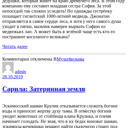
дедушки, который живет на краю дремучего леса. В этом году
компанию ему составит младшая сестра София. За этой
непоседой так сложно уследить! Но однажды сестрёнку
похищает гигантский 1000-летний медведь. Джонатан
отправляется в самое сердце леса, и хотя у него самого душа
уходит в пятки, мальчик намерен вырвать Софию из
медвежьих лап. А может быть в зелёной чаще есть кто-то
пострашнее косолапого великана?
Читать далее
к
Комментарии
отключены
В
Мультфильмы
записи
Как
admin
приручить
28.10.2019
медведя
Сарила: Затерянная земля
Эскимосский шаман Крулик отказывается служить богине
воды и приносит жертву духу тьмы. В отместку богиня
уводит животных от стойбища клана Крулика, и племя
начинает голодать. Не зная, что в их бедах виноват шаман,
эскимосы-кочевники решают найти сказочную страну под