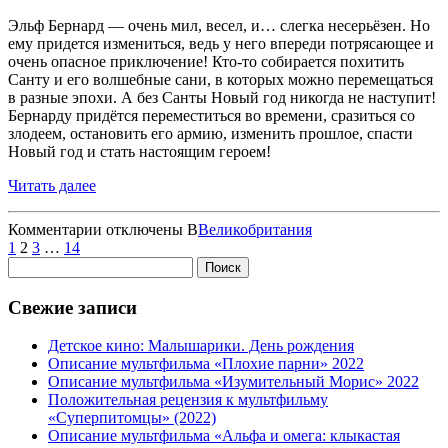
Эльф Бернард — очень мил, весел, и… слегка несерьёзен. Но
ему придется измениться, ведь у него впереди потрясающее и
очень опасное приключение! Кто-то собирается похитить
Санту и его волшебные сани, в которых можно перемещаться
в разные эпохи. А без Санты Новый год никогда не наступит!
Бернарду придётся переместиться во времени, сразиться со
злодеем, остановить его армию, изменить прошлое, спасти
Новый год и стать настоящим героем!
Читать далее
к
Комментарии
отключены
В
Великобритания
Пагинация
записи
1
2
3
…
14
Найти:
Спасти
записей
Санту
Свежие записи
Детское кино: Малышарики. День рождения
Описание мультфильма «Плохие парни» 2022
Описание мультфильма «Изумительный Морис» 2022
Положительная рецензия к мультфильму
«Суперпитомцы» (2022)
Описание мультфильма «Альфа и омега: клыкастая