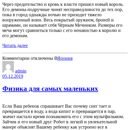
Через предательство и кровь к власти пришел новый король.
Его демоны-подручные чинят несправедливости до тех пор,
пока в город однажды ночью не приходит тяжело
вооруженный воин. Весь покрытый оружием, броней и
шрамами, он называет себя Чёрным Мечником. Размеры его
меча могут сравниться только с его ненавистью к королю и
его демонам.
Читать далее
к
Комментарии
отключены
В
Япония
записи
Берсерк
admin
05.12.2019
Физика для самых маленьких
Если Ваш ребенок спрашивает Вас почему снег тает и
превращается в воду, а вода кипит и превращается в пар,
значит настало время познакомить его с этим мультфильмом.
Зайчик и его новый друг Робот в легкой и увлекательной
манере объяснят Вашему ребенку как устроено все в