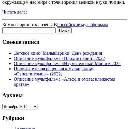
окружающем нас мире с точки зрения великой науки Физики.
Читать далее
к
Комментарии
отключены
В
Российские мультфильмы
Найти:
записи
Физика
для
Свежие записи
самых
маленьких
Детское кино: Малышарики. День рождения
Описание мультфильма «Плохие парни» 2022
Описание мультфильма «Изумительный Морис» 2022
Положительная рецензия к мультфильму
«Суперпитомцы» (2022)
Описание мультфильма «Альфа и омега: клыкастая
братва»
Архивы
Архивы
Рубрики