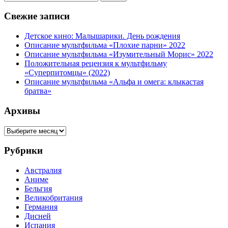
Ловушка
для
Свежие записи
кошек
2:
Детское кино: Малышарики. День рождения
Кот
Описание мультфильма «Плохие парни» 2022
Сатаны
Описание мультфильма «Изумительный Морис» 2022
Положительная рецензия к мультфильму
«Суперпитомцы» (2022)
Описание мультфильма «Альфа и омега: клыкастая
братва»
Архивы
Архивы
Рубрики
Австралия
Аниме
Бельгия
Великобритания
Германия
Дисней
Испания