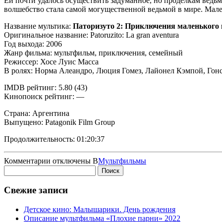
Ей почти удалось осуществить задуманное, но проделкам ведь
волшебство стала самой могущественной ведьмой в мире. Мале
Название мультика:
Паторизуто 2: Приключения маленького
Оригинальное название: Patoruzito: La gran aventura
Год выхода: 2006
Жанр фильма: мультфильм, приключения, семейный
Режиссер: Хосе Луис Масса
В ролях: Норма Алеандро, Люция Гомез, Лайонел Кэмпой, Гонс
IMDB рейтинг: 5.80 (43)
Кинопоиск рейтинг: —
Страна: Аргентина
Выпущено: Patagonik Film Group
Продолжительность: 01:20:37
к
Комментарии
отключены
В
Мультфильмы
Найти:
записи
Приключения
маленького
Свежие записи
вождя
Детское кино: Малышарики. День рождения
Описание мультфильма «Плохие парни» 2022