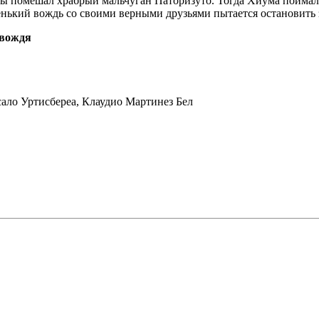
мы помешал храбрый мальчуган Паторизуто. Тогда Хиума поймал
нький вождь со своими верными друзьями пытается остановить 
 вождя
ало Уртисбереа, Клаудио Мартинез Бел