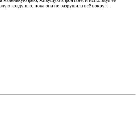
а маленькую фею, живущую в фонтане, и используя её
злую колдунью, пока она не разрушила всё вокруг…