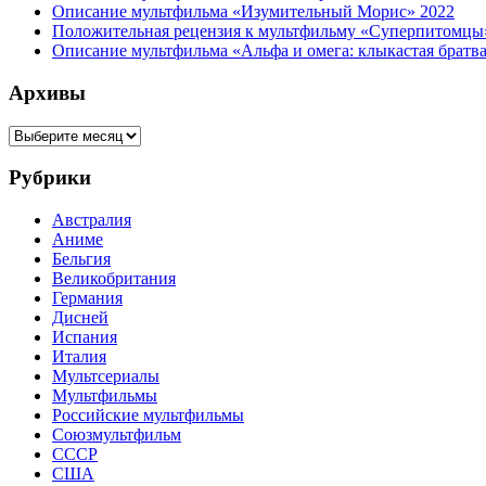
Описание мультфильма «Изумительный Морис» 2022
Положительная рецензия к мультфильму «Суперпитомцы»
Описание мультфильма «Альфа и омега: клыкастая братв
Архивы
Архивы
Рубрики
Австралия
Аниме
Бельгия
Великобритания
Германия
Дисней
Испания
Италия
Мультсериалы
Мультфильмы
Российские мультфильмы
Союзмультфильм
СССР
США