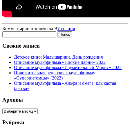
к
Комментарии
отключены
В
Испания
Найти:
записи
Месть
волшебной
Свежие записи
рыбки
Детское кино: Малышарики. День рождения
Описание мультфильма «Плохие парни» 2022
Описание мультфильма «Изумительный Морис» 2022
Положительная рецензия к мультфильму
«Суперпитомцы» (2022)
Описание мультфильма «Альфа и омега: клыкастая
братва»
Архивы
Архивы
Рубрики