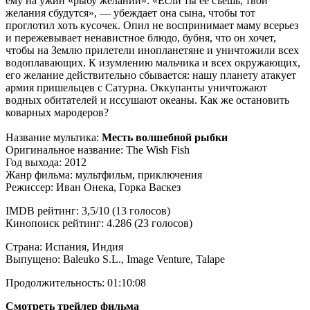
ему на ужин «рыбу желаний». «Если ты ее съешь, твои
желания сбудутся», — убеждает она сына, чтобы тот
проглотил хоть кусочек. Опил не воспринимает маму всерьез
и пережевывает ненавистное блюдо, бубня, что он хочет,
чтобы на Землю прилетели инопланетяне и уничтожили всех
водоплавающих. К изумлению мальчика и всех окружающих,
его желание действительно сбывается: нашу планету атакует
армия пришельцев с Сатурна. Оккупанты уничтожают
водных обитателей и иссушают океаны. Как же остановить
коварных мародеров?
Название мультика:
Месть волшебной рыбки
Оригинальное название: The Wish Fish
Год выхода: 2012
Жанр фильма: мультфильм, приключения
Режиссер: Иван Онека, Горка Васкез
IMDB рейтинг: 3,5/10 (13 голосов)
Кинопоиск рейтинг: 4.286 (23 голосов)
Страна: Испания, Индия
Выпущено: Baleuko S.L., Image Venture, Talape
Продолжительность: 01:10:08
Смотреть трейлер фильма