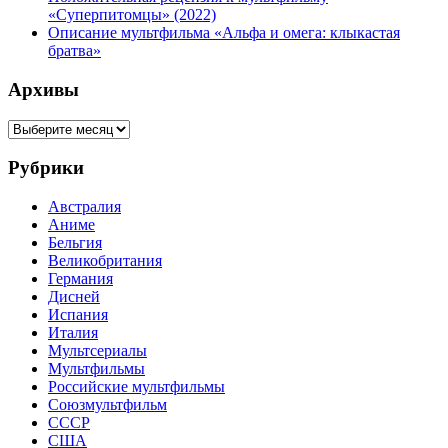
«Суперпитомцы» (2022)
Описание мультфильма «Альфа и омега: клыкастая
братва»
Архивы
Архивы
Рубрики
Австралия
Аниме
Бельгия
Великобритания
Германия
Дисней
Испания
Италия
Мультсериалы
Мультфильмы
Российские мультфильмы
Союзмультфильм
СССР
США