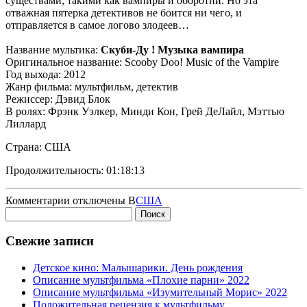
существами, такими как вампиры и оборотни. Но эта
отважная пятерка детективов не боится ни чего, и
отправляется в самое логово злодеев…
Название мультика:
Скуби-Ду ! Музыка вампира
Оригинальное название: Scooby Doo! Music of the Vampire
Год выхода: 2012
Жанр фильма: мультфильм, детектив
Режиссер: Дэвид Блок
В ролях: Фрэнк Уэлкер, Минди Кон, Грей ДеЛайл, Мэттью
Лиллард
Страна: США
Продолжительность: 01:18:13
к
Комментарии
отключены
В
США
Найти:
записи
Скуби-
Ду!
Свежие записи
Музыка
вампира
Детское кино: Малышарики. День рождения
Описание мультфильма «Плохие парни» 2022
Описание мультфильма «Изумительный Морис» 2022
Положительная рецензия к мультфильму